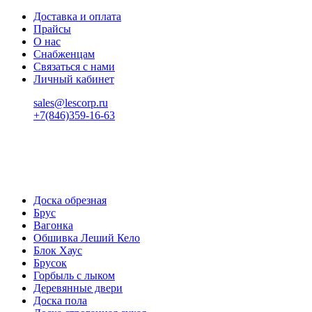
Доставка и оплата
Прайсы
О нас
Снабженцам
Связаться с нами
Личный кабинет
sales@lescorp.ru
+7(846)359-16-63
пн-пт 08:00-18:00
сб 08:00-16:00
вс 9:00-15:00
Доска обрезная
Брус
Вагонка
Обшивка Леший Кело
Блок Хаус
Брусок
Горбыль с лыком
Деревянные двери
Доска пола