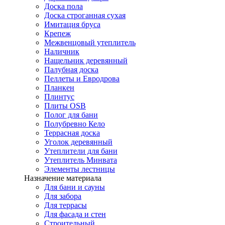
Доска пола
Доска строганная сухая
Имитация бруса
Крепеж
Межвенцовый утеплитель
Наличник
Нащельник деревянный
Палубная доска
Пеллеты и Евродрова
Планкен
Плинтус
Плиты OSB
Полог для бани
Полубревно Кело
Террасная доска
Уголок деревянный
Утеплители для бани
Утеплитель Минвата
Элементы лестницы
Назначение материала
Для бани и сауны
Для забора
Для террасы
Для фасада и стен
Строительный