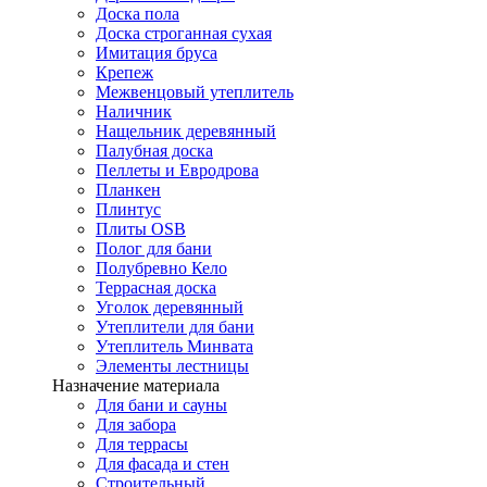
Доска пола
Доска строганная сухая
Имитация бруса
Крепеж
Межвенцовый утеплитель
Наличник
Нащельник деревянный
Палубная доска
Пеллеты и Евродрова
Планкен
Плинтус
Плиты OSB
Полог для бани
Полубревно Кело
Террасная доска
Уголок деревянный
Утеплители для бани
Утеплитель Минвата
Элементы лестницы
Назначение материала
Для бани и сауны
Для забора
Для террасы
Для фасада и стен
Строительный