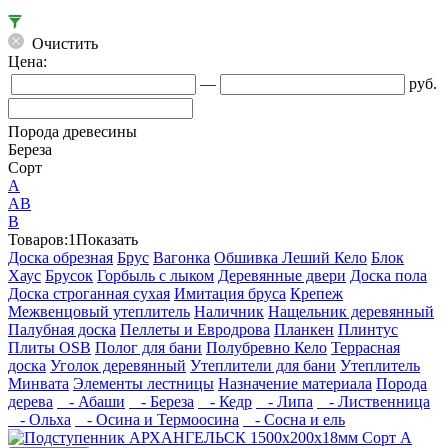
Очистить
Цена:
—
руб.
Порода древесины
Береза
Сорт
А
АВ
В
Товаров:
1
Показать
Доска обрезная
Брус
Вагонка
Обшивка Леший Кело
Блок
Хаус
Брусок
Горбыль с лыком
Деревянные двери
Доска пола
Доска строганная сухая
Имитация бруса
Крепеж
Межвенцовый утеплитель
Наличник
Нащельник деревянный
Палубная доска
Пеллеты и Евродрова
Планкен
Плинтус
Плиты OSB
Полог для бани
Полубревно Кело
Террасная
доска
Уголок деревянный
Утеплители для бани
Утеплитель
Минвата
Элементы лестницы
Назначение материала
Порода
дерева
- Абаши
- Береза
- Кедр
- Липа
- Лиственница
- Ольха
- Осина и Термоосина
- Сосна и ель