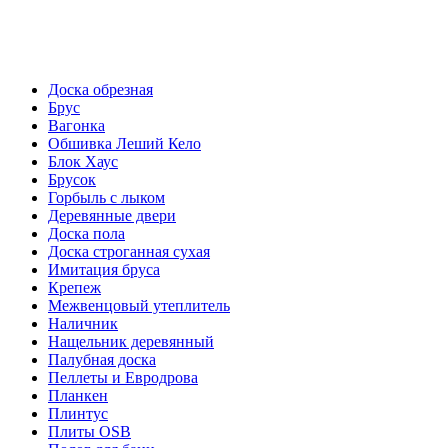
пн-пт 08:00-18:00
сб 08:00-16:00
вс 9:00-15:00
Доска обрезная
Брус
Вагонка
Обшивка Леший Кело
Блок Хаус
Брусок
Горбыль с лыком
Деревянные двери
Доска пола
Доска строганная сухая
Имитация бруса
Крепеж
Межвенцовый утеплитель
Наличник
Нащельник деревянный
Палубная доска
Пеллеты и Евродрова
Планкен
Плинтус
Плиты OSB