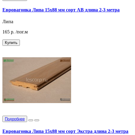
Евровагонка Липа 15х88 мм сорт АВ длина 2-3 метра
Липа
165
р.
/пог.м
Купить
Подробнее
Евровагонка Липа 15х88 мм сорт Экстра длина 2-3 метра