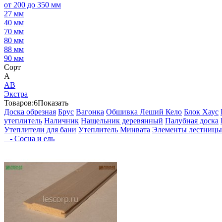
от 200 до 350 мм
27 мм
40 мм
70 мм
80 мм
88 мм
90 мм
Сорт
А
АВ
Экстра
Товаров:
6
Показать
Доска обрезная
Брус
Вагонка
Обшивка Леший Кело
Блок Хаус
утеплитель
Наличник
Нащельник деревянный
Палубная доска
Утеплители для бани
Утеплитель Минвата
Элементы лестницы
- Сосна и ель