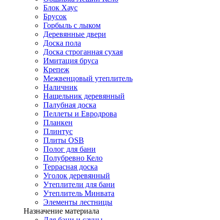
Блок Хаус
Брусок
Горбыль с лыком
Деревянные двери
Доска пола
Доска строганная сухая
Имитация бруса
Крепеж
Межвенцовый утеплитель
Наличник
Нащельник деревянный
Палубная доска
Пеллеты и Евродрова
Планкен
Плинтус
Плиты OSB
Полог для бани
Полубревно Кело
Террасная доска
Уголок деревянный
Утеплители для бани
Утеплитель Минвата
Элементы лестницы
Назначение материала
Для бани и сауны