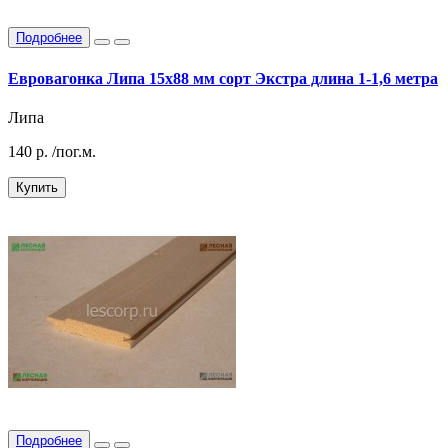
Подробнее
Евровагонка Липа 15х88 мм сорт Экстра длина 1-1,6 метра
Липа
140
р.
/пог.м.
Купить
Подробнее