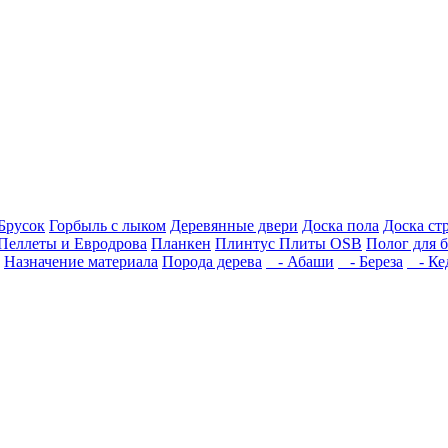
Брусок
Горбыль с лыком
Деревянные двери
Доска пола
Доска ст
Пеллеты и Евродрова
Планкен
Плинтус
Плиты OSB
Полог для 
Назначение материала
Порода дерева
- Абаши
- Береза
- Ке