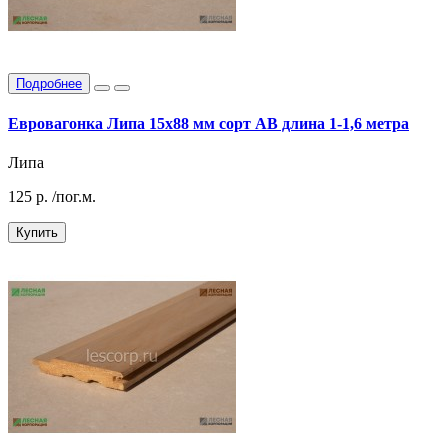
Подробнее
Евровагонка Липа 15х88 мм сорт АВ длина 1-1,6 метра
Липа
125
р.
/пог.м.
Купить