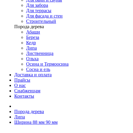
Для забора
Для террасы
Для фасада и стен
Строительный
Порода дерева
Абаши
Береза
Кедр
Липа
Лиственница
Ольха
Осина и Термоосина
Сосна и ель
Доставка и оплата
Прайсы
О нас
Снабженцам
Контакты
Порода дерева
Липа
Ширина 88 мм 90 мм