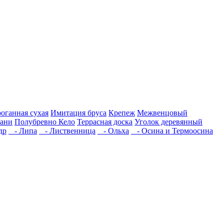
роганная сухая
Имитация бруса
Крепеж
Межвенцовый
бани
Полубревно Кело
Террасная доска
Уголок деревянный
др
- Липа
- Лиственница
- Ольха
- Осина и Термоосина