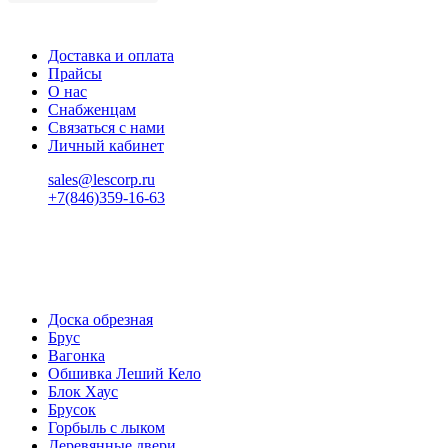
Доставка и оплата
Прайсы
О нас
Снабженцам
Связаться с нами
Личный кабинет
sales@lescorp.ru
+7(846)359-16-63
пн-пт 08:00-18:00
сб 08:00-16:00
вс 9:00-15:00
Доска обрезная
Брус
Вагонка
Обшивка Леший Кело
Блок Хаус
Брусок
Горбыль с лыком
Деревянные двери