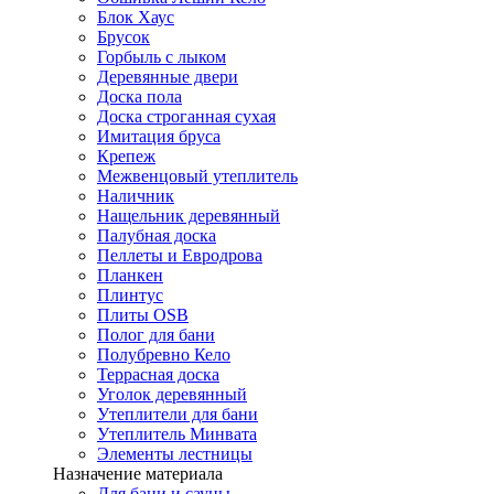
Блок Хаус
Брусок
Горбыль с лыком
Деревянные двери
Доска пола
Доска строганная сухая
Имитация бруса
Крепеж
Межвенцовый утеплитель
Наличник
Нащельник деревянный
Палубная доска
Пеллеты и Евродрова
Планкен
Плинтус
Плиты OSB
Полог для бани
Полубревно Кело
Террасная доска
Уголок деревянный
Утеплители для бани
Утеплитель Минвата
Элементы лестницы
Назначение материала
Для бани и сауны