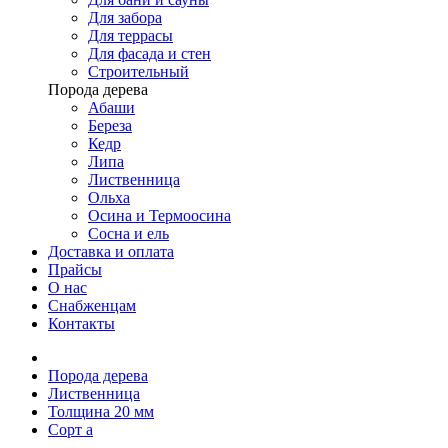
Для забора
Для террасы
Для фасада и стен
Строительный
Порода дерева
Абаши
Береза
Кедр
Липа
Лиственница
Ольха
Осина и Термоосина
Сосна и ель
Доставка и оплата
Прайсы
О нас
Снабженцам
Контакты
Порода дерева
Лиственница
Толщина 20 мм
Сорт а