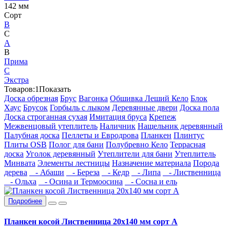
142 мм
Сорт
B
C
А
В
Прима
С
Экстра
Товаров:
1
Показать
Доска обрезная
Брус
Вагонка
Обшивка Леший Кело
Блок
Хаус
Брусок
Горбыль с лыком
Деревянные двери
Доска пола
Доска строганная сухая
Имитация бруса
Крепеж
Межвенцовый утеплитель
Наличник
Нащельник деревянный
Палубная доска
Пеллеты и Евродрова
Планкен
Плинтус
Плиты OSB
Полог для бани
Полубревно Кело
Террасная
доска
Уголок деревянный
Утеплители для бани
Утеплитель
Минвата
Элементы лестницы
Назначение материала
Порода
дерева
- Абаши
- Береза
- Кедр
- Липа
- Лиственница
- Ольха
- Осина и Термоосина
- Сосна и ель
Подробнее
Планкен косой Лиственница 20х140 мм сорт А