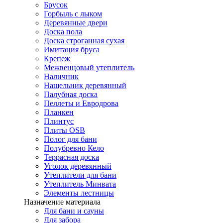
Брусок
Горбыль с лыком
Деревянные двери
Доска пола
Доска строганная сухая
Имитация бруса
Крепеж
Межвенцовый утеплитель
Наличник
Нащельник деревянный
Палубная доска
Пеллеты и Евродрова
Планкен
Плинтус
Плиты OSB
Полог для бани
Полубревно Кело
Террасная доска
Уголок деревянный
Утеплители для бани
Утеплитель Минвата
Элементы лестницы
Назначение материала
Для бани и сауны
Для забора