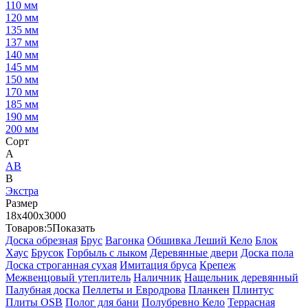
110 мм
120 мм
135 мм
137 мм
140 мм
145 мм
150 мм
170 мм
185 мм
190 мм
200 мм
Сорт
А
АВ
В
Экстра
Размер
18х400х3000
Товаров:
5
Показать
Доска обрезная
Брус
Вагонка
Обшивка Леший Кело
Блок
Хаус
Брусок
Горбыль с лыком
Деревянные двери
Доска пола
Доска строганная сухая
Имитация бруса
Крепеж
Межвенцовый утеплитель
Наличник
Нащельник деревянный
Палубная доска
Пеллеты и Евродрова
Планкен
Плинтус
Плиты OSB
Полог для бани
Полубревно Кело
Террасная