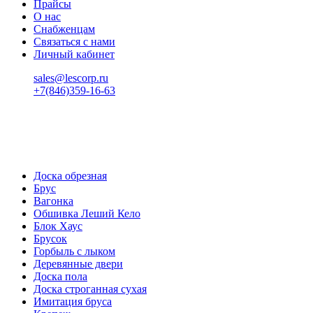
Прайсы
О нас
Снабженцам
Связаться с нами
Личный кабинет
sales@lescorp.ru
+7(846)359-16-63
пн-пт 08:00-18:00
сб 08:00-16:00
вс 9:00-15:00
Доска обрезная
Брус
Вагонка
Обшивка Леший Кело
Блок Хаус
Брусок
Горбыль с лыком
Деревянные двери
Доска пола
Доска строганная сухая
Имитация бруса