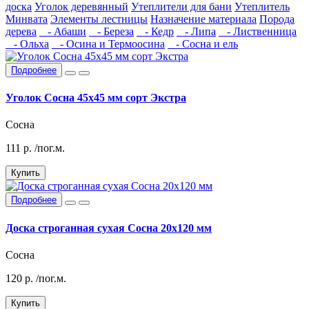
доска
Уголок деревянный
Утеплители для бани
Утеплитель
Минвата
Элементы лестницы
Назначение материала
Порода
дерева
- Абаши
- Береза
- Кедр
- Липа
- Лиственница
- Ольха
- Осина и Термоосина
- Сосна и ель
Подробнее
Уголок Сосна 45х45 мм сорт Экстра
Сосна
111
р.
/пог.м.
Купить
Подробнее
Доска строганная сухая Сосна 20х120 мм
Сосна
120
р.
/пог.м.
Купить