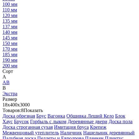
100 мм
110 мм
120 мм
135 мм
137 мм
140 мм
145 мм
150 мм
170 мм
185 мм
190 мм
200 мм
Сорт
А
АВ
В
Экстра
Размер
18х400х3000
Товаров:
8
Показать
Доска обрезная
Брус
Вагонка
Обшивка Леший Кело
Блок
Хаус
Брусок
Горбыль с лыком
Деревянные двери
Доска пола
Доска строганная сухая
Имитация бруса
Крепеж
Межвенцовый утеплитель
Наличник
Нащельник деревянный
Палубная доска
Пеллеты и Евродрова
Планкен
Плинтус