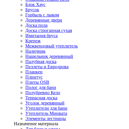
Блок Хаус
Брусок
Горбыль с лыком
Деревянные двери
Доска пола
Доска строганная сухая
Имитация бруса
Крепеж
Межвенцовый утеплитель
Наличник
Нащельник деревянный
Палубная доска
Пеллеты и Евродрова
Планкен
Плинтус
Плиты OSB
Полог для бани
Полубревно Кело
Террасная доска
Уголок деревянный
Утеплители для бани
Утеплитель Минвата
Элементы лестницы
Назначение материала
Для бани и сауны