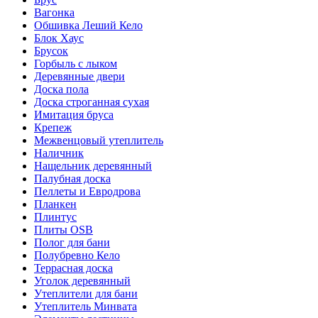
Вагонка
Обшивка Леший Кело
Блок Хаус
Брусок
Горбыль с лыком
Деревянные двери
Доска пола
Доска строганная сухая
Имитация бруса
Крепеж
Межвенцовый утеплитель
Наличник
Нащельник деревянный
Палубная доска
Пеллеты и Евродрова
Планкен
Плинтус
Плиты OSB
Полог для бани
Полубревно Кело
Террасная доска
Уголок деревянный
Утеплители для бани
Утеплитель Минвата