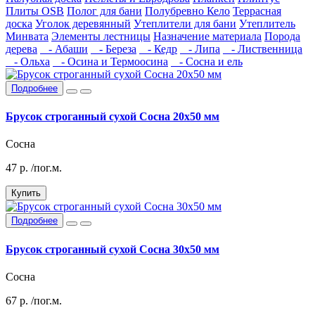
Плиты OSB
Полог для бани
Полубревно Кело
Террасная
доска
Уголок деревянный
Утеплители для бани
Утеплитель
Минвата
Элементы лестницы
Назначение материала
Порода
дерева
- Абаши
- Береза
- Кедр
- Липа
- Лиственница
- Ольха
- Осина и Термоосина
- Сосна и ель
Подробнее
Брусок строганный сухой Сосна 20х50 мм
Сосна
47
р.
/пог.м.
Купить
Подробнее
Брусок строганный сухой Сосна 30х50 мм
Сосна
67
р.
/пог.м.