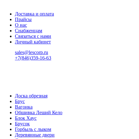
Доставка и оплата
Прайсы
О нас
Снабженцам
Связаться с нами
Личный кабинет
sales@lescorp.ru
+7(846)359-16-63
пн-пт 08:00-18:00
сб 08:00-16:00
вс 9:00-15:00
Доска обрезная
Брус
Вагонка
Обшивка Леший Кело
Блок Хаус
Брусок
Горбыль с лыком
Деревянные двери