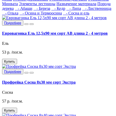
Минвата
Элементы лестницы
Назначение материала
Порода
дерева
- Абаши
- Береза
- Кедр
- Липа
- Лиственница
- Ольха
- Осина и Термоосина
- Сосна и ель
Подробнее
Евровагонка Ель 12,5х90 мм сорт АВ длина 2 - 4 метров
Ель
53
р.
/пог.м.
Купить
Подробнее
Профрейка Сосна 8х30 мм сорт Экстра
Сосна
57
р.
/пог.м.
Купить