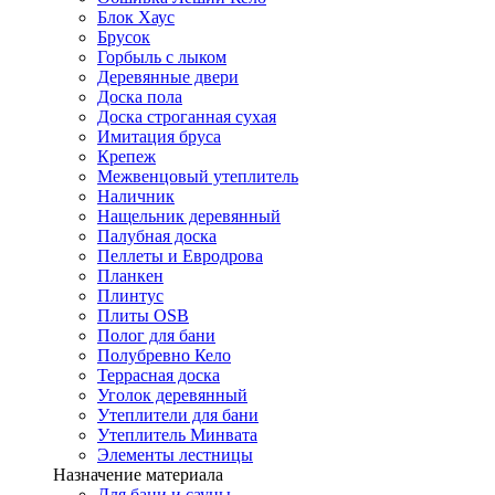
Блок Хаус
Брусок
Горбыль с лыком
Деревянные двери
Доска пола
Доска строганная сухая
Имитация бруса
Крепеж
Межвенцовый утеплитель
Наличник
Нащельник деревянный
Палубная доска
Пеллеты и Евродрова
Планкен
Плинтус
Плиты OSB
Полог для бани
Полубревно Кело
Террасная доска
Уголок деревянный
Утеплители для бани
Утеплитель Минвата
Элементы лестницы
Назначение материала
Для бани и сауны