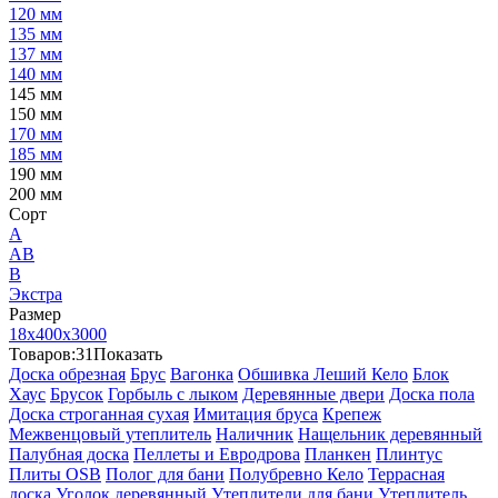
120 мм
135 мм
137 мм
140 мм
145 мм
150 мм
170 мм
185 мм
190 мм
200 мм
Сорт
А
АВ
В
Экстра
Размер
18х400х3000
Товаров:
31
Показать
Доска обрезная
Брус
Вагонка
Обшивка Леший Кело
Блок
Хаус
Брусок
Горбыль с лыком
Деревянные двери
Доска пола
Доска строганная сухая
Имитация бруса
Крепеж
Межвенцовый утеплитель
Наличник
Нащельник деревянный
Палубная доска
Пеллеты и Евродрова
Планкен
Плинтус
Плиты OSB
Полог для бани
Полубревно Кело
Террасная
доска
Уголок деревянный
Утеплители для бани
Утеплитель