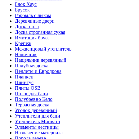
Блок Хаус
Брусок
Горбыль с лыком
Деревянные двери
Доска пола
Доска строганная сухая
Имитация бруса
Крепеж
Межвенцовый утеплитель
Наличник
Нащельник деревянный
Палубная доска
Пеллеты и Евродрова
Планкен
Плинтус
Плиты OSB
Полог для бани
Полубревно Кело
Террасная доска
Уголок деревянный
Утеплители для бани
Утеплитель Минвата
Элементы лестницы
Назначение материала
Порода дерева