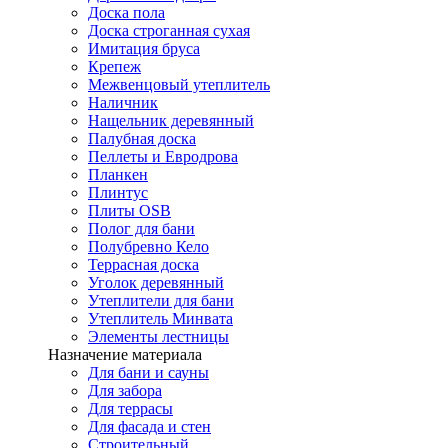
Доска пола
Доска строганная сухая
Имитация бруса
Крепеж
Межвенцовый утеплитель
Наличник
Нащельник деревянный
Палубная доска
Пеллеты и Евродрова
Планкен
Плинтус
Плиты OSB
Полог для бани
Полубревно Кело
Террасная доска
Уголок деревянный
Утеплители для бани
Утеплитель Минвата
Элементы лестницы
Назначение материала
Для бани и сауны
Для забора
Для террасы
Для фасада и стен
Строительный