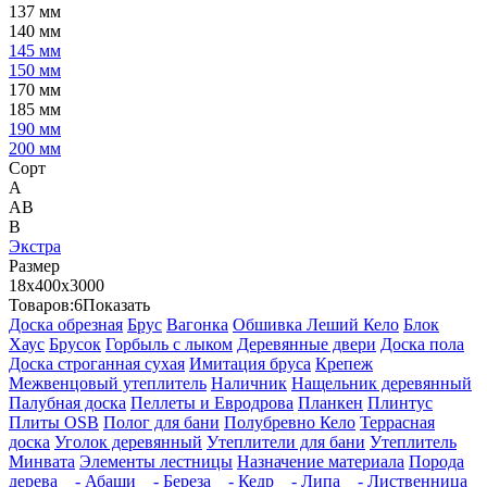
137 мм
140 мм
145 мм
150 мм
170 мм
185 мм
190 мм
200 мм
Сорт
А
АВ
В
Экстра
Размер
18х400х3000
Товаров:
6
Показать
Доска обрезная
Брус
Вагонка
Обшивка Леший Кело
Блок
Хаус
Брусок
Горбыль с лыком
Деревянные двери
Доска пола
Доска строганная сухая
Имитация бруса
Крепеж
Межвенцовый утеплитель
Наличник
Нащельник деревянный
Палубная доска
Пеллеты и Евродрова
Планкен
Плинтус
Плиты OSB
Полог для бани
Полубревно Кело
Террасная
доска
Уголок деревянный
Утеплители для бани
Утеплитель
Минвата
Элементы лестницы
Назначение материала
Порода
дерева
- Абаши
- Береза
- Кедр
- Липа
- Лиственница