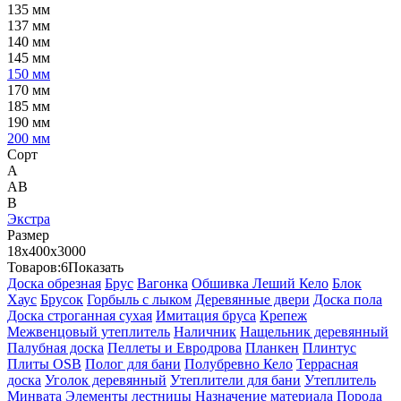
135 мм
137 мм
140 мм
145 мм
150 мм
170 мм
185 мм
190 мм
200 мм
Сорт
А
АВ
В
Экстра
Размер
18х400х3000
Товаров:
6
Показать
Доска обрезная
Брус
Вагонка
Обшивка Леший Кело
Блок
Хаус
Брусок
Горбыль с лыком
Деревянные двери
Доска пола
Доска строганная сухая
Имитация бруса
Крепеж
Межвенцовый утеплитель
Наличник
Нащельник деревянный
Палубная доска
Пеллеты и Евродрова
Планкен
Плинтус
Плиты OSB
Полог для бани
Полубревно Кело
Террасная
доска
Уголок деревянный
Утеплители для бани
Утеплитель
Минвата
Элементы лестницы
Назначение материала
Порода