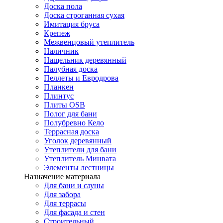
Доска пола
Доска строганная сухая
Имитация бруса
Крепеж
Межвенцовый утеплитель
Наличник
Нащельник деревянный
Палубная доска
Пеллеты и Евродрова
Планкен
Плинтус
Плиты OSB
Полог для бани
Полубревно Кело
Террасная доска
Уголок деревянный
Утеплители для бани
Утеплитель Минвата
Элементы лестницы
Назначение материала
Для бани и сауны
Для забора
Для террасы
Для фасада и стен
Строительный