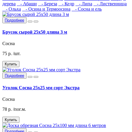
дерева
- Абаши
- Береза
- Кедр
- Липа
- Лиственница
- Ольха
- Осина и Термоосина
- Сосна и ель
Подробнее
Брусок сырой 25х50 длина 3 м
Сосна
75
р.
/шт.
Купить
Подробнее
Уголок Сосна 25х25 мм сорт Экстра
Сосна
78
р.
/пог.м.
Купить
Подробнее