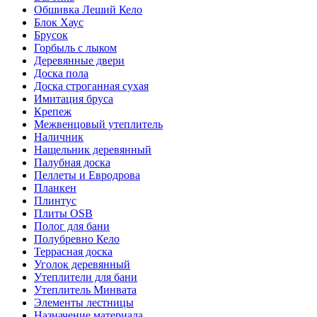
Обшивка Леший Кело
Блок Хаус
Брусок
Горбыль с лыком
Деревянные двери
Доска пола
Доска строганная сухая
Имитация бруса
Крепеж
Межвенцовый утеплитель
Наличник
Нащельник деревянный
Палубная доска
Пеллеты и Евродрова
Планкен
Плинтус
Плиты OSB
Полог для бани
Полубревно Кело
Террасная доска
Уголок деревянный
Утеплители для бани
Утеплитель Минвата
Элементы лестницы
Назначение материала