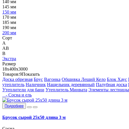
140 мм
145 мм
150 мм
170 мм
185 мм
190 мм
200 мм
Сорт
А
АВ
В
Экстра
Размер
18х400х3000
Товаров:
9
Показать
Доска обрезная
Брус
Вагонка
Обшивка Леший Кело
Блок Хаус
утеплитель
Наличник
Нащельник деревянный
Палубная доска
Утеплители для бани
Утеплитель Минвата
Элементы лестницы
- Сосна и ель
Подробнее
Брусок сырой 25х50 длина 3 м
Сосна