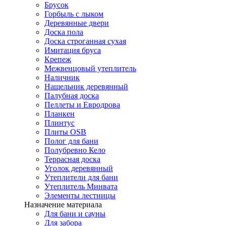
Брусок
Горбыль с лыком
Деревянные двери
Доска пола
Доска строганная сухая
Имитация бруса
Крепеж
Межвенцовый утеплитель
Наличник
Нащельник деревянный
Палубная доска
Пеллеты и Евродрова
Планкен
Плинтус
Плиты OSB
Полог для бани
Полубревно Кело
Террасная доска
Уголок деревянный
Утеплители для бани
Утеплитель Минвата
Элементы лестницы
Назначение материала
Для бани и сауны
Для забора