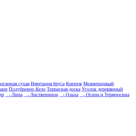
роганная сухая
Имитация бруса
Крепеж
Межвенцовый
бани
Полубревно Кело
Террасная доска
Уголок деревянный
др
- Липа
- Лиственница
- Ольха
- Осина и Термоосина