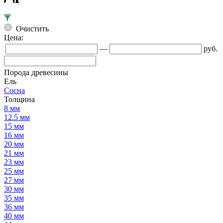
Очистить
Цена:
—
руб.
Порода древесины
Ель
Сосна
Толщина
8 мм
12.5 мм
15 мм
16 мм
20 мм
21 мм
23 мм
25 мм
27 мм
30 мм
35 мм
36 мм
40 мм