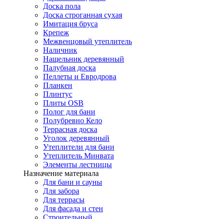
Доска пола
Доска строганная сухая
Имитация бруса
Крепеж
Межвенцовый утеплитель
Наличник
Нащельник деревянный
Палубная доска
Пеллеты и Евродрова
Планкен
Плинтус
Плиты OSB
Полог для бани
Полубревно Кело
Террасная доска
Уголок деревянный
Утеплители для бани
Утеплитель Минвата
Элементы лестницы
Назначение материала
Для бани и сауны
Для забора
Для террасы
Для фасада и стен
Строительный