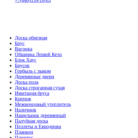
+7(846)359-16-63
пн-пт 08:00-18:00
сб 08:00-16:00
вс 9:00-15:00
Доска обрезная
Брус
Вагонка
Обшивка Леший Кело
Блок Хаус
Брусок
Горбыль с лыком
Деревянные двери
Доска пола
Доска строганная сухая
Имитация бруса
Крепеж
Межвенцовый утеплитель
Наличник
Нащельник деревянный
Палубная доска
Пеллеты и Евродрова
Планкен
Плинтус