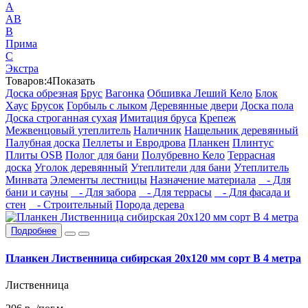
А
АВ
В
Прима
С
Экстра
Товаров:
4
Показать
Доска обрезная
Брус
Вагонка
Обшивка Леший Кело
Блок
Хаус
Брусок
Горбыль с лыком
Деревянные двери
Доска пола
Доска строганная сухая
Имитация бруса
Крепеж
Межвенцовый утеплитель
Наличник
Нащельник деревянный
Палубная доска
Пеллеты и Евродрова
Планкен
Плинтус
Плиты OSB
Полог для бани
Полубревно Кело
Террасная
доска
Уголок деревянный
Утеплители для бани
Утеплитель
Минвата
Элементы лестницы
Назначение материала
- Для
бани и сауны
- Для забора
- Для террасы
- Для фасада и
стен
- Строительный
Порода дерева
Подробнее
Планкен Лиственница сибирская 20x120 мм сорт В 4 метра
Лиственница